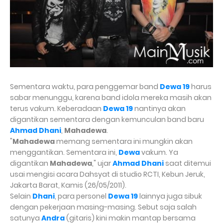
Sementara waktu, para penggemar band
Dewa 19
harus
sabar menunggu, karena band idola mereka masih akan
terus vakum. Keberadaan
Dewa 19
nantinya akan
digantikan sementara dengan kemunculan band baru
Ahmad Dhani
,
Mahadewa
.
"
Mahadewa
memang sementara ini mungkin akan
menggantikan. Sementara ini,
Dewa
vakum. Ya
digantikan
Mahadewa
," ujar
Ahmad Dhani
saat ditemui
usai mengisi acara Dahsyat di studio RCTI, Kebun Jeruk,
Jakarta Barat, Kamis (26/05/2011).
Selain
Dhani
, para personel
Dewa 19
lainnya juga sibuk
dengan pekerjaan masing-masing. Sebut saja salah
satunya
Andra
(gitaris) kini makin mantap bersama