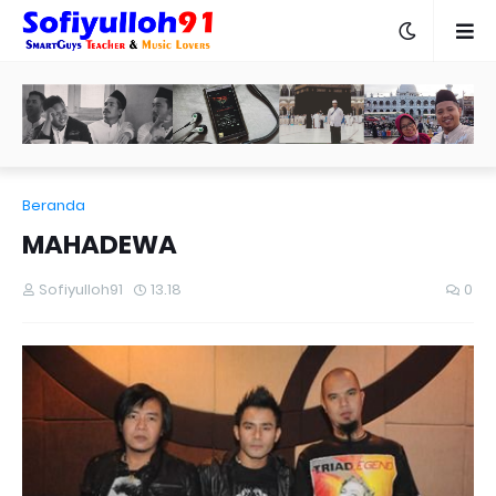
Beranda
MAHADEWA
Sofiyulloh91
13.18
0