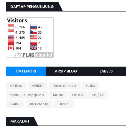
DAFTAR PENGUNJUNG
CATEGORI
ARSIP BLOG
LABELS
APLIKASI
ARTIKEL
Ekstrakurikuler
GURU
Modul TIK Unggulan
Music
Praktik
SPJ/LPJ
STAINU
TIK Kelas IX
Tutorial
MAKALAH