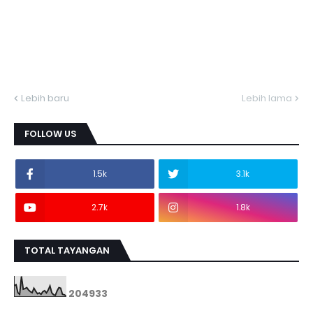
Lebih baru
Lebih lama
FOLLOW US
1.5k
3.1k
2.7k
1.8k
TOTAL TAYANGAN
2
0
4
9
3
3