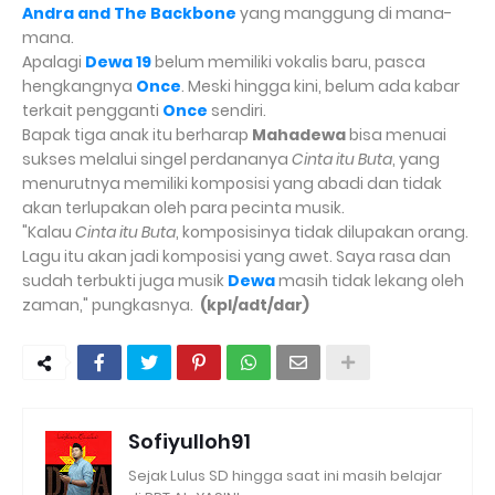
Andra and The Backbone
yang manggung di mana-
mana.
Apalagi
Dewa 19
belum memiliki vokalis baru, pasca
hengkangnya
Once
. Meski hingga kini, belum ada kabar
terkait pengganti
Once
sendiri.
Bapak tiga anak itu berharap
Mahadewa
bisa menuai
sukses melalui singel perdananya
Cinta itu Buta
, yang
menurutnya memiliki komposisi yang abadi dan tidak
akan terlupakan oleh para pecinta musik.
"Kalau
Cinta itu Buta
, komposisinya tidak dilupakan orang.
Lagu itu akan jadi komposisi yang awet. Saya rasa dan
sudah terbukti juga musik
Dewa
masih tidak lekang oleh
zaman," pungkasnya.
(kpl/adt/dar)
Sofiyulloh91
Sejak Lulus SD hingga saat ini masih belajar