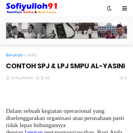
Beranda
GURU
CONTOH SPJ & LPJ SMPU AL-YASINI
Sofiyulloh91
12.40
0
Dalam sebuah kegiatan operasional yang
diselenggarakan organisasi atau perusahaan pasti
tidak lepas hubungannya
dengan
laporan
pertanggungjawaban. Bagi Anda