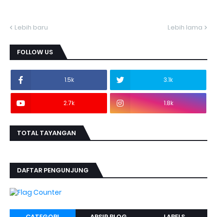
Lebih baru
Lebih lama
FOLLOW US
1.5k
3.1k
2.7k
1.8k
TOTAL TAYANGAN
DAFTAR PENGUNJUNG
CATEGORI
ARSIP BLOG
LABELS