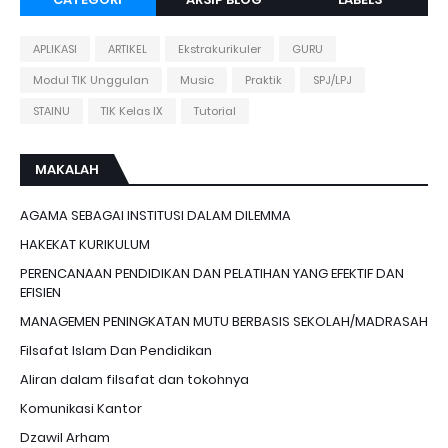
APLIKASI
ARTIKEL
Ekstrakurikuler
GURU
Modul TIK Unggulan
Music
Praktik
SPJ/LPJ
STAINU
TIK Kelas IX
Tutorial
MAKALAH
AGAMA SEBAGAI INSTITUSI DALAM DILEMMA
HAKEKAT KURIKULUM
PERENCANAAN PENDIDIKAN DAN PELATIHAN YANG EFEKTIF DAN
EFISIEN
MANAGEMEN PENINGKATAN MUTU BERBASIS SEKOLAH/MADRASAH
Filsafat Islam Dan Pendidikan
Aliran dalam filsafat dan tokohnya
Komunikasi Kantor
Dzawil Arham